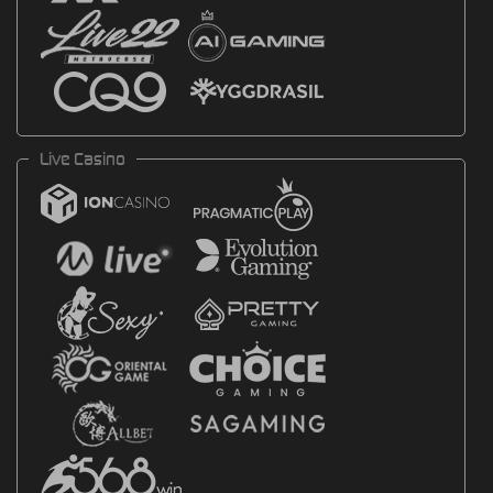
Live Casino