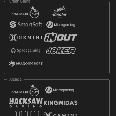
Crash Game
Arcade