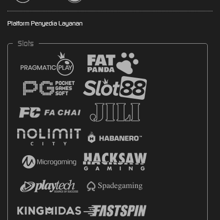
Platform Penyedia Layanan
Slots