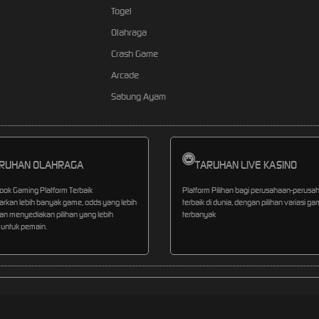
Togel
Olahraga
Crash Game
Arcade
Sabung Ayam
RUHAN OLAHRAGA
TARUHAN LIVE KASINO
ook Gaming Platform Terbaik
Platform Pilihan bagi perusahaan-perusa
kan lebih banyak game, odds yang lebih
terbaik di dunia, dengan pilihan variasi g
 dan menyediakan pilihan yang lebih
terbanyak
untuk pemain.