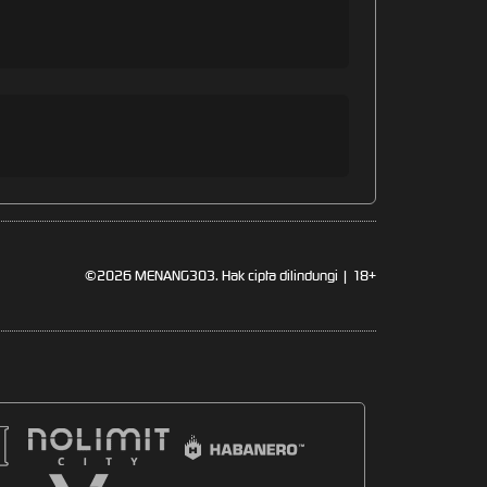
©2026 MENANG303. Hak cipta dilindungi | 18+