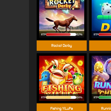
RTP
82%
RTP
Rocket Derby
RTP
84%
RTP
Fishing YiLuFa
Runni