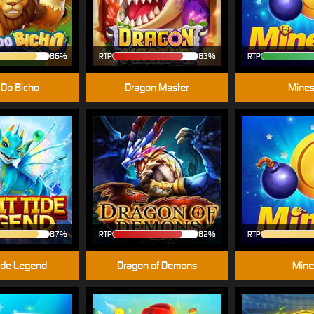
86%
RTP
83%
RTP
 Do Bicho
Dragon Master
Mines
87%
RTP
82%
RTP
 Tide Legend
Dragon of Demons
Mine