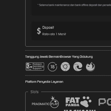
* Selama bank maintenance dan bank offline deposit dan penarik
Deposit
Rata-rata 1 Menit
Tanggung Jawab Bermain
Browser Yang Didukung
Platform Penyedia Layanan
Slots