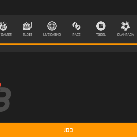
T GAMES
SLOTS
LIVE CASINO
RACE
TOGEL
OLAHRAGA
JDB