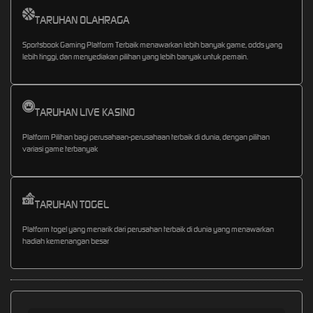
TARUHAN OLAHRAGA
Sportsbook Gaming Platform Terbaik menawarkan lebih banyak game, odds yang
lebih tinggi, dan menyediakan pilihan yang lebih banyak untuk pemain.
TARUHAN LIVE KASINO
Platform Pilihan bagi perusahaan-perusahaan terbaik di dunia, dengan pilihan
variasi game terbanyak
TARUHAN TOGEL
Platform togel yang menarik dari perusahan terbaik di dunia yang menawarkan
hadiah kemenangan besar