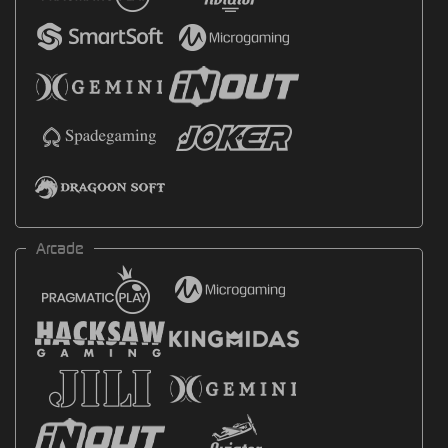
Arcade