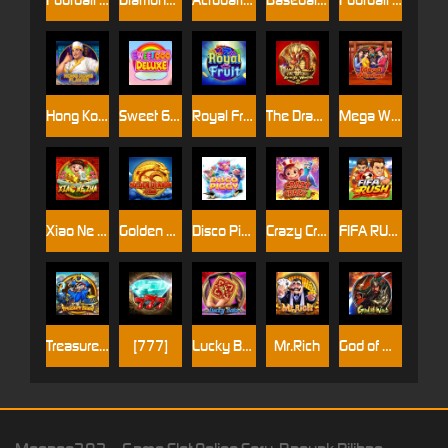
Hong Kong Flavor
Sweet 666 Deluxe
Royal Fruit
The Dragon Brings Wealth 2
Mega Winner
Xiao Ne Zha
Golden Dragon Club
Disco Piggy
Crazy Crazy 3
FIFA RUSH
Treasure Island
[777]
Lucky Bats M
Mr.Rich
God of War