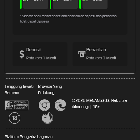
* Selama bank maintenance dan bank offline deposit dan penarikan
tidak dapat diproses
Deposit
Penarikan
Rata-rata 1 Menit
Rata-rata 3 Menit
Tanggung Jawab
Browser Yang
Bermain
Didukung
©2026 MENANG303. Hak cipta
dilindungi | 18+
Platform Penyedia Layanan