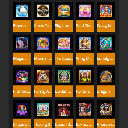
Frozen World
Xmas Tales
Sky Lantern
Wild Disco Night
Crazy Nuozha
Magic World
Move n' Jump
The Cupids
Wing Chun
Lonely Planet
Fruit King II
Funny Alpaca
Golden Mayan
Fortune Spirits
Dragon Hunters
Cirque de fous
Lucky 3
Queen Of Dead
Sakura Legend
Pharaoh's Gold