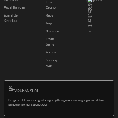
phone
Live
Pusat Bantuan
Casino
Syarat dan
Race
Ketentuan
Togel
Olahraga
Crash
Game
Arcade
Sabung
Ayam
TARUHAN SLOT
Penyedia slot online dengan beragam pilihan game menarik yang memudahkan
pemain untuk mencapai jackpot