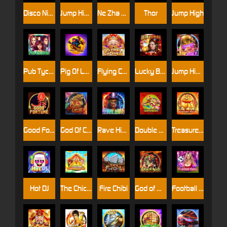
Disco Night
Jump Higher
Ne Zha Advent
Thor
Jump High
Pub Tycoon
Pig Of Luck
Flying Cai Shen
Lucky Boxes
Jump Higher Mobile
Good Fortune
God Of Chess
Rave High
Double Happiness
Treasure House
Hot DJ
The Chicken House
Fire Chibi
God of War M
Football Baby