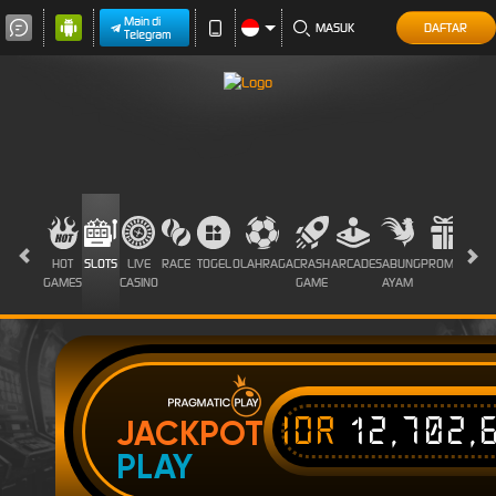
Main di
MASUK
DAFTAR
Telegram
HOT
SLOTS
LIVE
RACE
TOGEL
OLAHRAGA
CRASH
ARCADE
SABUNG
PROMOSI
GAMES
CASINO
GAME
AYAM
IDR
12,702,
JACKPOT
PLAY