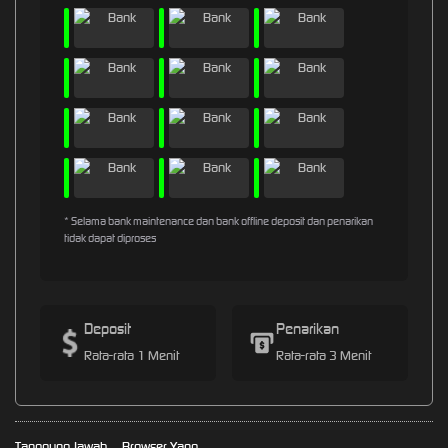
* Selama bank maintenance dan bank offline deposit dan penarikan
tidak dapat diproses
Deposit
Penarikan
Rata-rata 1 Menit
Rata-rata 3 Menit
Tanggung Jawab
Browser Yang