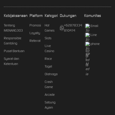
Kebijaksanaan
Platform
Kategori
Dukungan
Komunitas
Tentang
Promosi
Hot
+62878334
Email
MENANG303
Games
810414
Loyalty
Line
Responsible
Slots
Referral
Gambling
phone
Live
Pusat Bantuan
Casino
Syarat dan
Race
Ketentuan
Togel
Olahraga
Crash
Game
Arcade
Sabung
Ayam