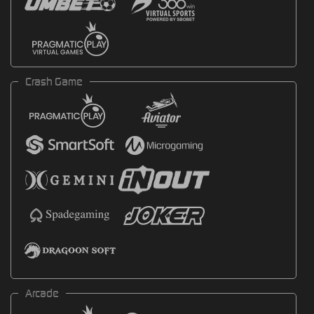
Crash Game
Arcade